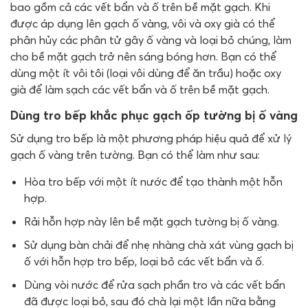
bao gồm cả các vết bẩn và ố trên bề mặt gạch. Khi
được áp dụng lên gạch ố vàng, vôi và oxy già có thể
phân hủy các phân tử gây ố vàng và loại bỏ chúng, làm
cho bề mặt gạch trở nên sáng bóng hơn. Bạn có thể
dùng một ít vôi tôi (loại vôi dùng để ăn trầu) hoặc oxy
già để làm sạch các vết bẩn và ố trên bề mặt gạch.
Dùng tro bếp khắc phục gạch ốp tường bị ố vàng
Sử dụng tro bếp là một phương pháp hiệu quả để xử lý
gạch ố vàng trên tường. Bạn có thể làm như sau:
Hòa tro bếp với một ít nước để tạo thành một hỗn
hợp.
Rải hỗn hợp này lên bề mặt gạch tường bị ố vàng.
Sử dụng bàn chải để nhẹ nhàng chà xát vùng gạch bị
ố với hỗn hợp tro bếp, loại bỏ các vết bẩn và ố.
Dùng vòi nước để rửa sạch phần tro và các vết bẩn
đã được loại bỏ, sau đó chà lại một lần nữa bằng