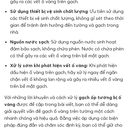
gây ra các vết ố vàng trên gạch.
Sử dụng thiết bị vệ sinh chất lượng
: Ưu tiên sử dụng
các thiết bị vệ sinh chất lượng, không gỉ sét theo thời
gian để tránh ảnh hưởng đến tường và gạch trong
nhà.
Nguồn nước sạch
: Sử dụng nguồn nước sinh hoạt
đảm bảo sạch, không chứa phèn. Nước có chứa phèn
có thể gây ra các vết ố vàng trên bề mặt gạch.
Xử lý sớm khi phát hiện vết ố vàng:
Khi phát hiện
dấu hiện ố vàng trên gạch, hãy xử lý ngay để ngăn
chặn vết ố không lan rộng và gây ra nhiều vết ố vàng
trên bề mặt gạch.
Với những lời khuyên và cách xử lý
gạch ốp tường bị ố
vàng
được đề cập trong bài viết, bạn có thể dễ dàng
giải quyết vấn đề gạch ố vàng trên tường một cách
nhanh chóng và hiệu quả. Bằng việc áp dụng các biện
pháp đúng đắn và chăm sóc định kỳ, bạn có thể giữ cho