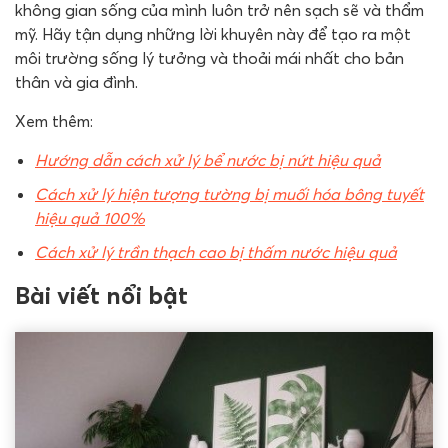
không gian sống của mình luôn trở nên sạch sẽ và thẩm
mỹ. Hãy tận dụng những lời khuyên này để tạo ra một
môi trường sống lý tưởng và thoải mái nhất cho bản
thân và gia đình.
Xem thêm:
Hướng dẫn cách xử lý bể nước bị nứt hiệu quả
Cách xử lý hiện tượng tường bị muối hóa bông tuyết
hiệu quả 100%
Cách xử lý trần thạch cao bị thấm nước hiệu quả
Bài viết nổi bật