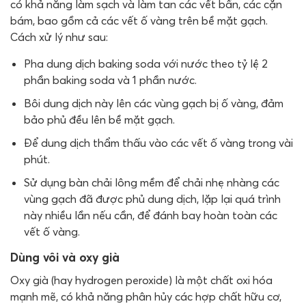
có khả năng làm sạch và làm tan các vết bẩn, các cặn
bám, bao gồm cả các vết ố vàng trên bề mặt gạch.
Cách xử lý như sau:
Pha dung dịch baking soda với nước theo tỷ lệ 2
phần baking soda và 1 phần nước.
Bôi dung dịch này lên các vùng gạch bị ố vàng, đảm
bảo phủ đều lên bề mặt gạch.
Để dung dịch thẩm thấu vào các vết ố vàng trong vài
phút.
Sử dụng bàn chải lông mềm để chải nhẹ nhàng các
vùng gạch đã được phủ dung dịch, lặp lại quá trình
này nhiều lần nếu cần, để đánh bay hoàn toàn các
vết ố vàng.
Dùng vôi và oxy già
Oxy già (hay hydrogen peroxide) là một chất oxi hóa
mạnh mẽ, có khả năng phân hủy các hợp chất hữu cơ,