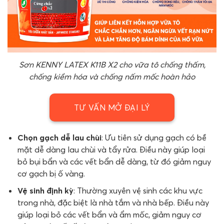
Sơn KENNY LATEX K11B X2 cho vữa tô chống thấm,
chống kiềm hóa và chống nấm mốc hoàn hảo
TƯ VẤN MỞ ĐẠI LÝ
Chọn gạch dễ lau chùi
: Ưu tiên sử dụng gạch có bề
mặt dễ dàng lau chùi và tẩy rửa. Điều này giúp loại
bỏ bụi bẩn và các vết bẩn dễ dàng, từ đó giảm nguy
cơ gạch bị ố vàng.
Vệ sinh định kỳ
: Thường xuyên vệ sinh các khu vực
trong nhà, đặc biệt là nhà tắm và nhà bếp. Điều này
giúp loại bỏ các vết bẩn và ẩm mốc, giảm nguy cơ