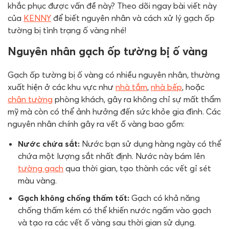
khắc phục được vấn đề này? Theo dõi ngay bài viết này
của
KENNY
để biết nguyên nhân và cách xử lý gạch ốp
tường bị tình trạng ố vàng nhé!
Nguyên nhân gạch ốp tường bị ố vàng
Gạch ốp tường bị ố vàng có nhiều nguyên nhân, thường
xuất hiện ở các khu vực như
nhà tắm
,
nhà bếp
, hoặc
chân tường
phòng khách, gây ra không chỉ sự mất thẩm
mỹ mà còn có thể ảnh hưởng đến sức khỏe gia đình. Các
nguyên nhân chính gây ra vết ố vàng bao gồm:
Nước chứa sắt:
Nước bạn sử dụng hàng ngày có thể
chứa một lượng sắt nhất định. Nước này bám lên
tường gạch
qua thời gian, tạo thành các vết gỉ sét
màu vàng.
Gạch không chống thấm tốt:
Gạch có khả năng
chống thấm kém có thể khiến nước ngấm vào gạch
và tạo ra các vết ố vàng sau thời gian sử dụng.