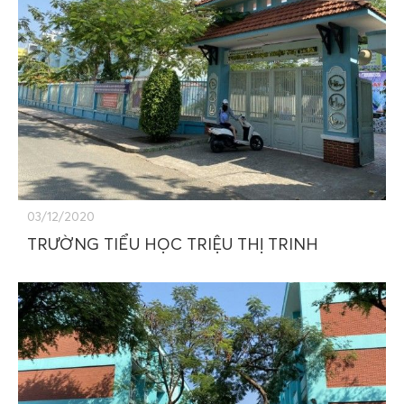
03/12/2020
TRƯỜNG TIỂU HỌC TRIỆU THỊ TRINH