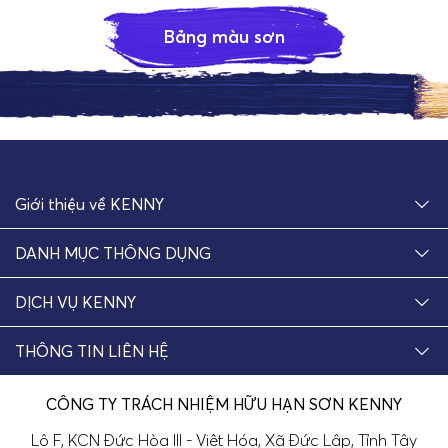
Bảng màu sơn
Giới thiệu về KENNY
DANH MỤC THÔNG DỤNG
DỊCH VỤ KENNY
THÔNG TIN LIÊN HỆ
CÔNG TY TRÁCH NHIỆM HỮU HẠN SƠN KENNY
Lô F, KCN Đức Hòa III - Việt Hóa, Xã Đức Lập, Tỉnh Tây