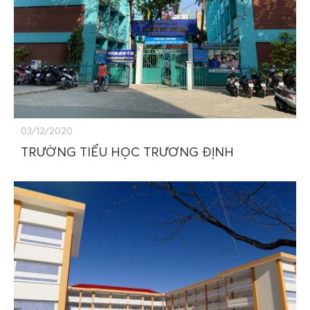
03/12/2020
TRƯỜNG TIỂU HỌC TRƯƠNG ĐỊNH