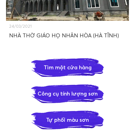
24/03/2021
NHÀ THỜ GIÁO HỌ NHÂN HÒA (HÀ TĨNH)
Tìm một cửa hàng
Công cụ tính lượng sơn
Tự phối màu sơn