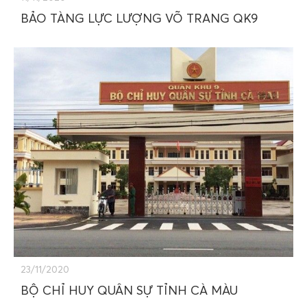
BẢO TÀNG LỰC LƯỢNG VÕ TRANG QK9
23/11/2020
BỘ CHỈ HUY QUÂN SỰ TỈNH CÀ MÀU