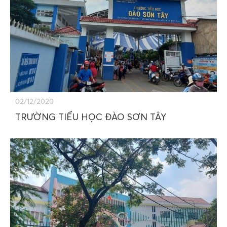
02/12/2020
TRƯỜNG TIỂU HỌC ĐÀO SƠN TÂY