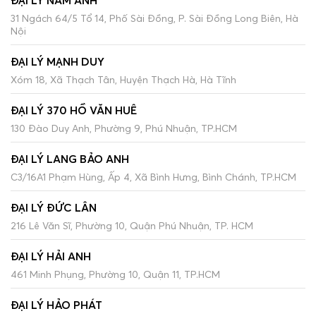
ĐẠI LÝ NAM ANH
31 Ngách 64/5 Tổ 14, Phố Sài Đồng, P. Sài Đồng Long Biên, Hà
Nội
ĐẠI LÝ MẠNH DUY
Xóm 18, Xã Thạch Tân, Huyện Thạch Hà, Hà Tĩnh
ĐẠI LÝ 370 HỒ VĂN HUÊ
130 Đào Duy Anh, Phường 9, Phú Nhuận, TP.HCM
ĐẠI LÝ LANG BẢO ANH
C3/16A1 Phạm Hùng, Ấp 4, Xã Bình Hưng, Bình Chánh, TP.HCM
ĐẠI LÝ ĐỨC LÂN
216 Lê Văn Sĩ, Phường 10, Quận Phú Nhuận, TP. HCM
ĐẠI LÝ HẢI ANH
461 Minh Phụng, Phường 10, Quận 11, TP.HCM
ĐẠI LÝ HẢO PHÁT