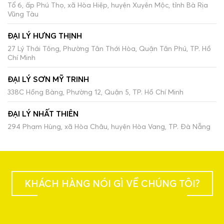
Tổ 6, ấp Phú Thọ, xã Hòa Hiệp, huyện Xuyên Mộc, tỉnh Bà Rịa
Vũng Tàu
ĐẠI LÝ HƯNG THỊNH
27 Lý Thái Tông, Phường Tân Thới Hòa, Quận Tân Phú, TP. Hồ
Chí Minh
ĐẠI LÝ SƠN MỸ TRINH
338C Hồng Bàng, Phường 12, Quận 5, TP. Hồ Chí Minh
ĐẠI LÝ NHẤT THIÊN
294 Phạm Hùng, xã Hòa Châu, huyện Hòa Vang, TP. Đà Nẵng
KHÁCH HÀNG NÓI GÌ VỀ CHÚNG TÔI?