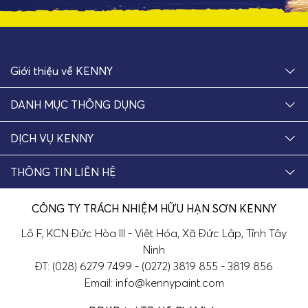
Giới thiệu về KENNY
DANH MỤC THÔNG DỤNG
DỊCH VỤ KENNY
THÔNG TIN LIÊN HỆ
CÔNG TY TRÁCH NHIỆM HỮU HẠN SƠN KENNY
Lô F, KCN Đức Hòa III - Việt Hóa, Xã Đức Lập, Tỉnh Tây
Ninh
ĐT: (028) 6279 7499 - (0272) 3819 855 - 3819 856
Email: info@kennypaint.com