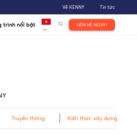
Về KENNY
Tin tức
 trình nổi bật
LIÊN HỆ NGAY!
NY
Truyền thông
Kiến thức xây dựng