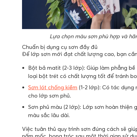
Lựa chọn màu sơn phù hợp và hãng
Chuẩn bị dụng cụ sơn đầy đủ
Để lớp sơn mới đạt chất lượng cao, bạn cần
Bột bả matit (2-3 lớp): Giúp làm phẳng b
loại bột trét có chất lượng tốt để tránh b
Sơn lót chống kiềm
(1-2 lớp): Có tác dụn
cho lớp sơn phủ.
Sơn phủ màu (2 lớp): Lớp sơn hoàn thiện 
màu sắc lâu dài.
Việc tuân thủ quy trình sơn đúng cách sẽ gi
nấm mốc, bong tróc sau một thời gian sử dụ