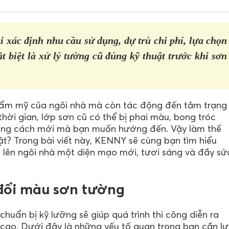
 xác định nhu cầu sử dụng, dự trù chi phí, lựa chọn
 biệt là xử lý tường cũ đúng kỹ thuật trước khi sơn
ẩm mỹ của ngôi nhà mà còn tác động đến tâm trạng
hời gian, lớp sơn cũ có thể bị phai màu, bong tróc
hong cách mới mà bạn muốn hướng đến. Vậy làm thế
t? Trong bài viết này, KENNY sẽ cùng bạn tìm hiểu
lên ngôi nhà một diện mạo mới, tươi sáng và đầy sứ
 đổi màu sơn tường
chuẩn bị kỹ lưỡng sẽ giúp quá trình thi công diễn ra
uả cao. Dưới đây là những yếu tố quan trọng bạn cần l