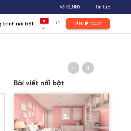
Về KENNY
Tin tức
 trình nổi bật
LIÊN HỆ NGAY!
Bài viết nổi bật