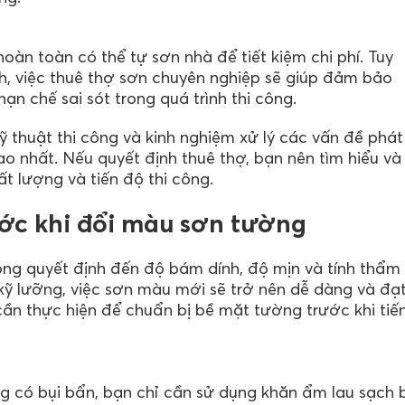
àn toàn có thể tự sơn nhà để tiết kiệm chi phí. Tuy
nh, việc thuê thợ sơn chuyên nghiệp sẽ giúp đảm bảo
hạn chế sai sót trong quá trình thi công.
 thuật thi công và kinh nghiệm xử lý các vấn đề phát
o nhất. Nếu quyết định thuê thợ, bạn nên tìm hiểu và
t lượng và tiến độ thi công.
ước khi đổi màu sơn tường
ọng quyết định đến độ bám dính, độ mịn và tính thẩm
kỹ lưỡng, việc sơn màu mới sẽ trở nên dễ dàng và đạ
ần thực hiện để chuẩn bị bề mặt tường trước khi tiế
g có bụi bẩn, bạn chỉ cần sử dụng khăn ẩm lau sạch 