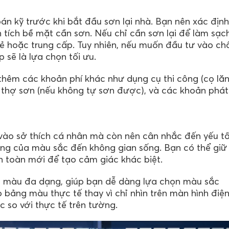
oán kỹ trước khi bắt đầu sơn lại nhà. Bạn nên xác định
 tích bề mặt cần sơn. Nếu chỉ cần sơn lại để làm sạc
ẻ hoặc trung cấp. Tuy nhiên, nếu muốn đầu tư vào ch
 sẽ là lựa chọn tối ưu.
thêm các khoản phí khác như dụng cụ thi công (cọ lăn
ê thợ sơn (nếu không tự sơn được), và các khoản phát
vào sở thích cá nhân mà còn nên cân nhắc đến yếu t
động của màu sắc đến không gian sống. Bạn có thể giữ
toàn mới để tạo cảm giác khác biệt.
g màu đa dạng, giúp bạn dễ dàng lựa chọn màu sắc
p bảng màu thực tế thay vì chỉ nhìn trên màn hình điệ
ác so với thực tế trên tường.