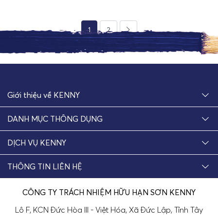
1
2
Giới thiệu về KENNY
DANH MỤC THÔNG DỤNG
DỊCH VỤ KENNY
THÔNG TIN LIÊN HỆ
CÔNG TY TRÁCH NHIỆM HỮU HẠN SƠN KENNY
Lô F, KCN Đức Hòa III - Việt Hóa, Xã Đức Lập, Tỉnh Tây