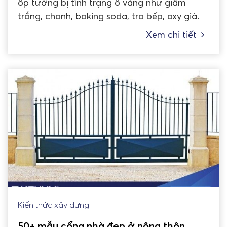
ốp tường bị tình trạng ố vàng như giấm
trắng, chanh, baking soda, tro bếp, oxy già.
Xem chi tiết
Kiến thức xây dựng
50+ mẫu cổng nhà đẹp ở nông thôn