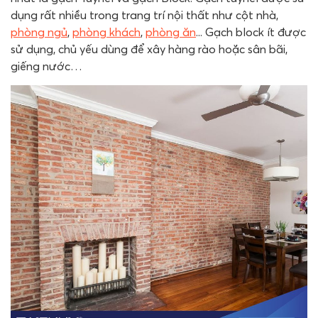
dụng rất nhiều trong trang trí nội thất như cột nhà,
phòng ngủ
,
phòng khách
,
phòng ăn
... Gạch block ít được
sử dụng, chủ yếu dùng để xây hàng rào hoặc sân bãi,
giếng nước…