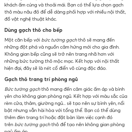
khách ấm cúng và thoải mái. Bạn có thể lựa chọn gạch
thô màu nâu đỏ để dễ dàng phối hợp với nhiều nội thất,
đồ vật nghệ thuật khác.
Dùng gạch thô cho bếp
Một căn bếp với
bức tường gạch
thô sẽ mang đến
những đột phá và nguồn cảm hứng mới cho gia đình.
Không gian bếp cũng sẽ trở nên trang nhã hơn với
những bức tường thô mộc mạc. Kết hợp với nội thất
hiện đại, đây sẽ là nét cổ điển vô cùng độc đáo.
Gạch thô trang trí phòng ngủ
Bức tường gạch
thô mang đến cảm giác ấm áp và bình
yên cho không gian phòng ngủ. Kết hợp với màu sắc của
rèm cửa, thảm, giường ngủ... sẽ tạo nên sự bình yên, nổi
bật nhưng vẫn hài hòa với tổng thể. Bạn có thể dùng
thêm đèn trang trí hoặc đặt bàn làm việc cạnh đó
trên
bức tường gạch
thô để tạo nên không gian phòng
ngủ ấm áp.