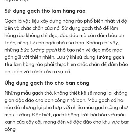
Sử dụng gạch thô làm hàng rào
Gạch là vật liệu xây dựng hàng rào phổ biến nhất vì độ
bền và chắc chắn của nó. Sử dụng gạch thô để làm
hàng rào không chỉ đẹp, độc đáo mà còn đảm bảo an
toàn, riêng tư cho ngôi nhà của bạn. Không chỉ vậy,
những
bức tường gạch
thô tạo nên vẻ đẹp mộc mạc,
gần gũi với thiên nhiên. Lưu ý khi sử dụng
tường gạch
thô
làm hàng rào phải thực hiện chắc chắn để đảm bảo
an toàn và tránh xảy ra sự cố.
Ứng dụng gạch thô cho ban công
Những mẫu gạch thô, không thiết kế sẽ mang lại không
gian độc đáo cho ban công nhà bạn. Màu gạch có hơi
nâu đỏ nhưng lại phù hợp với nhiều màu gạch cũng như
màu tường. Đặc biệt, gạch không trát hài hòa với màu
xanh của cây cối, mang đến vẻ độc đáo cho khu vực ban
công.