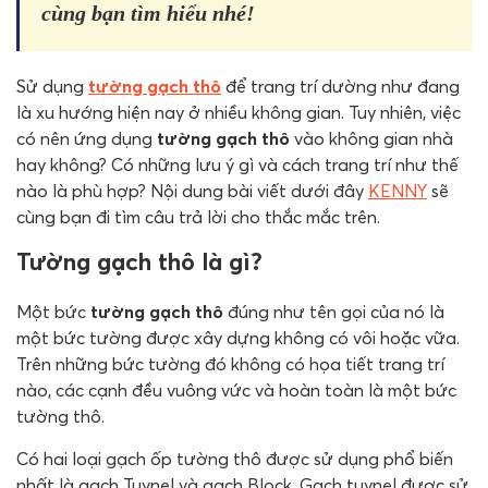
cùng bạn tìm hiểu nhé!
Sử dụng
tường gạch thô
để trang trí dường như đang
là xu hướng hiện nay ở nhiều không gian. Tuy nhiên, việc
có nên ứng dụng
tường gạch thô
vào không gian nhà
hay không? Có những lưu ý gì và cách trang trí như thế
nào là phù hợp? Nội dung bài viết dưới đây
KENNY
sẽ
cùng bạn đi tìm câu trả lời cho thắc mắc trên.
Tường gạch thô là gì?
Một bức
tường gạch thô
đúng như tên gọi của nó là
một bức tường được xây dựng không có vôi hoặc vữa.
Trên những bức tường đó không có họa tiết trang trí
nào, các cạnh đều vuông vức và hoàn toàn là một bức
tường thô.
Có hai loại gạch ốp tường thô được sử dụng phổ biến
nhất là gạch Tuynel và gạch Block. Gạch tuynel được sử