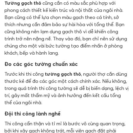
Tường gạch thô
cũng cần có màu sắc phù hợp với
phong cách thiết kế kiến ​​trúc và nội thất của ngôi nhà.
Bạn cũng có thể lựa chọn màu gạch theo cá tính, sở
thích nhưng cần đảm bảo sự hài hòa với tổng thể. Bạn
cũng không nên lạm dụng gạch thô vì dễ khiến công
trình trở nên nặng nề. Thay vào đó, bạn chỉ nên sử dụng
chúng cho một vài bức tường tạo điểm nhấn ở phòng
khách, bếp và hành lang.
Đo các góc tường chuẩn xác
Trước khi thi công
tường gạch thô
, người thợ cần dùng
thước kẻ để đo các góc một cách chính xác. Nếu không,
trong quá trình thi công tường sẽ dễ bị biến dạng, lệch vị
trí, gây mất thẩm mỹ và ảnh hưởng đến kết cấu tổng
thể của ngôi nhà.
Đội thi công lành nghề
Thi công cẩn thận và tỉ mỉ là bước vô cùng quan trọng,
bởi khi xây gạch không trát, mỗi viên gạch đặt phải