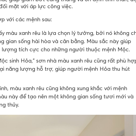
ối mặt với áp lực công việc.
ợp với các mệnh sau:
 màu xanh rêu là lựa chọn lý tưởng, bởi nó không ch
g gian sống hài hòa và cân bằng. Màu sắc này giúp
 lượng tích cực cho những người thuộc mệnh Mộc.
Mộc sinh Hỏa," sơn nhà màu xanh rêu cũng rất phù hợ
ại năng lượng hỗ trợ, giúp người mệnh Hỏa thu hút
inh, màu xanh rêu cũng không xung khắc với mệnh
màu này để tạo nên một không gian sống tươi mới và
ng thủy.