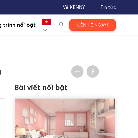
Về KENNY
Tin tức
 trình nổi bật
LIÊN HỆ NGAY!
à
Bài viết nổi bật