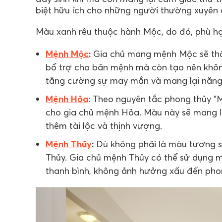
biệt hữu ích cho những người thường xuyên đ
Màu xanh rêu thuộc hành Mộc, do đó, phù h
Mệnh Mộc
:
Gia chủ mang mệnh Mộc sẽ thấy
bổ trợ cho bản mệnh mà còn tạo nên khôn
tăng cường sự may mắn và mang lại năng
Mệnh Hỏa
: Theo nguyên tắc phong thủy "
cho gia chủ mệnh Hỏa. Màu này sẽ mang l
thêm tài lộc và thịnh vượng.
Mệnh Thủy
:
Dù không phải là màu tương s
Thủy. Gia chủ mệnh Thủy có thể sử dụng 
thanh bình, không ảnh hưởng xấu đến pho