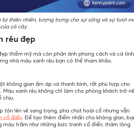
từ thiên nhiên, tượng trưng cho sự sống và sự tươi m
của cỏ cây
h rêu đẹp
 đẹp thẩm mỹ mà còn phản ánh phong cách và cá tính
ường nhà màu xanh rêu bạn có thể tham khảo.
 không gian ấm áp và thanh bình, rất phù hợp cho
tế. Màu xanh rêu không chỉ làm cho phòng khách trở n
 chịu.
úp tôn lên vẻ sang trọng, pha chút hoài cổ nhưng vẫn
n cổ điển
. Để tạo thêm điểm nhấn cho không gian, bạ
ng màu trầm như những bức tranh cổ điển, thảm lông