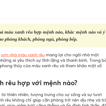
nhà màu xanh rêu hợp mệnh nào, khắc mệnh nào và ý
ho phòng khách, phòng ngủ, phòng bếp.
,
sơn nhà màu xanh rêu
mang lại cho ngôi nhà một
hững ai yêu thích sự tĩnh lặng và thanh bình. Trong bà
 phong thủy của màu xanh rêu và tham khảo một số
nh rêu hợp với mệnh nào?
từ thiên nhiên, tượng trưng cho sự sống và sự tươi
 rêu không chỉ giúp căn phòng trở nên dịu nhẹ và tr
hái, giúp giảm bớt căng thẳng và ổn định tinh thần, đ