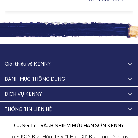
Giới thiệu về KENNY
DANH MỤC THÔNG DỤNG
DỊCH VỤ KENNY
THÔNG TIN LIÊN HỆ
CÔNG TY TRÁCH NHIỆM HỮU HẠN SƠN KENNY
Lô F, KCN Đức Hòa III - Việt Hóa, Xã Đức Lập, Tỉnh Tây