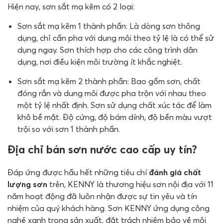
Hiện nay, sơn sắt mạ kẽm có 2 loại:
Sơn sắt mạ kẽm 1 thành phần: Là dòng sơn thông
dụng, chỉ cần pha với dung môi theo tỷ lệ là có thể sử
dụng ngay. Sơn thích hợp cho các công trình dân
dụng, nơi điều kiện môi trường ít khắc nghiệt.
Sơn sắt mạ kẽm 2 thành phần: Bao gồm sơn, chất
đóng rắn và dung môi được pha trộn với nhau theo
một tỷ lệ nhất định. Sơn sử dụng chất xúc tác để làm
khô bề mặt. Độ cứng, độ bám dính, độ bền màu vượt
trội so với sơn 1 thành phần.
Địa chỉ bán sơn nước cao cấp uy tín?
Đáp ứng được hầu hết những tiêu chí
đánh giá chất
lượng sơn
trên, KENNY là thương hiệu sơn nội địa với 11
năm hoạt động đã luôn nhận được sự tin yêu và tín
nhiệm của quý khách hàng. Sơn KENNY ứng dụng công
nghệ xanh trong sản xuất, đặt trách nhiệm bảo vệ môi