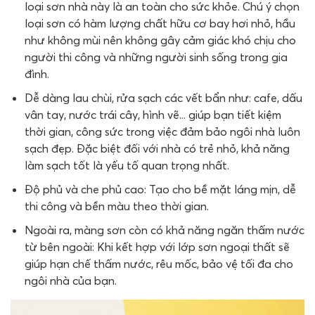
loại sơn nhà này là an toàn cho sức khỏe. Chú ý chọn
loại sơn có hàm lượng chất hữu cơ bay hơi nhỏ, hầu
như không mùi nên không gây cảm giác khó chịu cho
người thi công và những người sinh sống trong gia
đình.
Dễ dàng lau chùi, rửa sạch các vết bẩn như: cafe, dấu
vân tay, nước trái cây, hình vẽ... giúp bạn tiết kiệm
thời gian, công sức trong việc đảm bảo ngôi nhà luôn
sạch đẹp. Đặc biệt đối với nhà có trẻ nhỏ, khả năng
làm sạch tốt là yếu tố quan trọng nhất.
Độ phủ và che phủ cao: Tạo cho bề mặt láng mịn, dễ
thi công và bền màu theo thời gian.
Ngoài ra, màng sơn còn có khả năng ngăn thấm nước
từ bên ngoài: Khi kết hợp với lớp sơn ngoại thất sẽ
giúp hạn chế thấm nước, rêu mốc, bảo vệ tối đa cho
ngôi nhà của bạn.