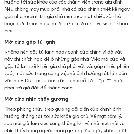
hưởng tới sức khỏe của các thành viên trong gia đình.
Nếu chẳng may mua phải nhà có cửa chính thiết kế ngay
gần nhà vệ sinh thì gia chủ nên treo một chiếc xà nhà
hoặc bức tranh màu nước trước cửa nhà vệ sinh để hóa
giải.
Mở cửa gặp tủ lạnh
Không nên đặt tủ lạnh ngay cạnh cửa chính vì đồ vật
này chỉ thích hợp để ở những góc nhà. Việc mở cửa và
gặp tủ lạnh sẽ khiến gia chủ phải vất vả, gặp nhiều phiền
toái, mất sức trong công việc và ảnh hưởng rất lớn đến
vận may. Dù làm gì, bạn cũng phải nỗ lực gấp đôi hoặc
phải trả giá đắt để thành công.
Mở cửa nhìn thấy gương
Theo phong thủy, treo gương đối diện cửa chính ảnh
hưởng không tốt tới sức khỏe gia chủ. Về mặt tâm lý,
sau mỗi giờ làm việc căng thẳng, khi về nhà mệt mỏi và
nhìn thấy bóng người trong gương lâu ngày không bật