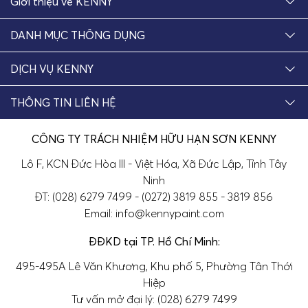
Giới thiệu về KENNY
DANH MỤC THÔNG DỤNG
DỊCH VỤ KENNY
THÔNG TIN LIÊN HỆ
CÔNG TY TRÁCH NHIỆM HỮU HẠN SƠN KENNY
Lô F, KCN Đức Hòa III - Việt Hóa, Xã Đức Lập, Tỉnh Tây
Ninh
ĐT: (028) 6279 7499 - (0272) 3819 855 - 3819 856
Email: info@kennypaint.com
ĐĐKD tại TP. Hồ Chí Minh:
495-495A Lê Văn Khương, Khu phố 5, Phường Tân Thới
Hiệp
Tư vấn mở đại lý: (028) 6279 7499