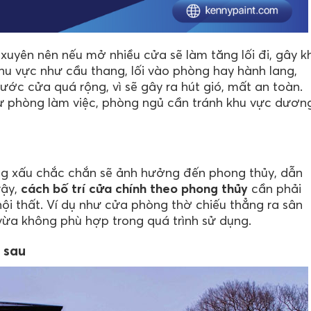
uyên nên nếu mở nhiều cửa sẽ làm tăng lối đi, gây k
 khu vực như cầu thang, lối vào phòng hay hành lang,
ước cửa quá rộng, vì sẽ gây ra hút gió, mất an toàn.
hư phòng làm việc, phòng ngủ cần tránh khu vực dươn
g xấu chắc chắn sẽ ảnh hưởng đến phong thủy, dẫn
vậy,
cách bố trí cửa chính theo phong thủy
cần phải
nội thất. Ví dụ như cửa phòng thờ chiếu thẳng ra sân
vừa không phù hợp trong quá trình sử dụng.
 sau