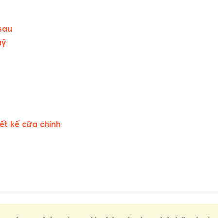
sau
uỷ
ết kế cửa chính