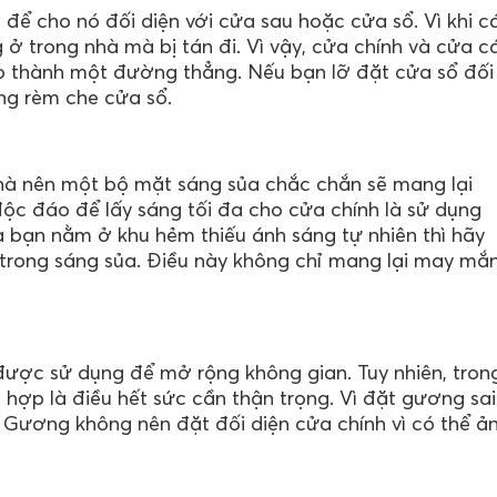
à để cho nó đối diện với cửa sau hoặc cửa sổ. Vì khi c
 trong nhà mà bị tán đi. Vì vậy, cửa chính và cửa c
ạo thành một đường thẳng. Nếu bạn lỡ đặt cửa sổ đối
ng rèm che cửa sổ.
hà nên một bộ mặt sáng sủa chắc chắn sẽ mang lại
ộc đáo để lấy sáng tối đa cho cửa chính là sử dụng
 bạn nằm ở khu hẻm thiếu ánh sáng tự nhiên thì hãy
trong sáng sủa. Điều này không chỉ mang lại may mắ
ược sử dụng để mở rộng không gian. Tuy nhiên, tron
hợp là điều hết sức cần thận trọng. Vì đặt gương sai
 Gương không nên đặt đối diện cửa chính vì có thể ả