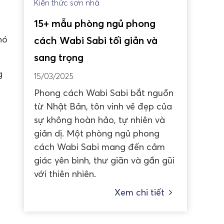
Kiến thức sơn nhà
15+ mẫu phòng ngủ phong
hó
cách Wabi Sabi tối giản và
sang trọng
g
15/03/2025
Phong cách Wabi Sabi bắt nguồn
từ Nhật Bản, tôn vinh vẻ đẹp của
sự không hoàn hảo, tự nhiên và
giản dị. Một phòng ngủ phong
cách Wabi Sabi mang đến cảm
giác yên bình, thư giãn và gần gũi
với thiên nhiên.
Xem chi tiết