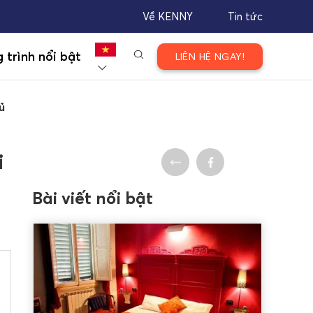
Về KENNY
Tin tức
 trình nổi bật
LIÊN HỆ NGAY!
ủ
i
Bài viết nổi bật