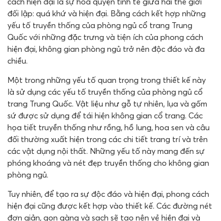
cách hiện đại là sự hòa quyện tinh tế giữa hai thế giới
đối lập: quá khứ và hiện đại. Bằng cách kết hợp những
yếu tố truyền thống của phòng ngủ cổ trang Trung
Quốc với những đặc trưng và tiện ích của phong cách
hiện đại, không gian phòng ngủ trở nên độc đáo và đa
chiều.
Một trong những yếu tố quan trọng trong thiết kế này
là sử dụng các yếu tố truyền thống của phòng ngủ cổ
trang Trung Quốc. Vật liệu như gỗ tự nhiên, lụa và gốm
sứ được sử dụng để tái hiện không gian cổ trang. Các
họa tiết truyền thống như rồng, hồ lung, hoa sen và câu
đối thường xuất hiện trong các chi tiết trang trí và trên
các vật dụng nội thất. Những yếu tố này mang đến sự
phóng khoáng và nét đẹp truyền thống cho không gian
phòng ngủ.
Tuy nhiên, để tạo ra sự độc đáo và hiện đại, phong cách
hiện đại cũng được kết hợp vào thiết kế. Các đường nét
đơn giản, gọn gàng và sạch sẽ tạo nên vẻ hiện đại và