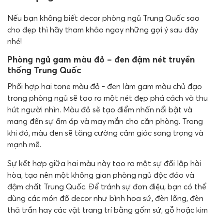
Nếu bạn không biết decor phòng ngủ Trung Quốc sao
cho đẹp thì hãy tham khảo ngay những gợi ý sau đây
nhé!
Phòng ngủ gam màu đỏ – đen đậm nét truyền
thống Trung Quốc
Phối hợp hai tone màu đỏ - đen làm gam màu chủ đạo
trong phòng ngủ sẽ tạo ra một nét đẹp phá cách và thu
hút người nhìn. Màu đỏ sẽ tạo điểm nhấn nổi bật và
mang đến sự ấm áp và may mắn cho căn phòng. Trong
khi đó, màu đen sẽ tăng cường cảm giác sang trọng và
mạnh mẽ.
Sự kết hợp giữa hai màu này tạo ra một sự đối lập hài
hòa, tạo nên một không gian phòng ngủ độc đáo và
đậm chất Trung Quốc. Để tránh sự đơn điệu, bạn có thể
dùng các món đồ decor như bình hoa sứ, đèn lồng, đèn
thả trần hay các vật trang trí bằng gốm sứ, gỗ hoặc kim