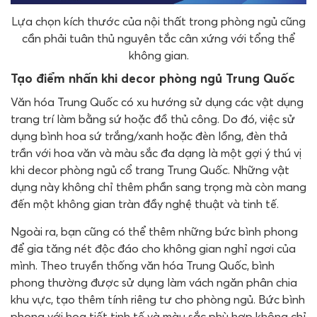
Lựa chọn kích thước của nội thất trong phòng ngủ cũng
cần phải tuân thủ nguyên tắc cân xứng với tổng thể
không gian.
Tạo điểm nhấn khi decor phòng ngủ Trung Quốc
Văn hóa Trung Quốc có xu hướng sử dụng các vật dụng
trang trí làm bằng sứ hoặc đồ thủ công. Do đó, việc sử
dụng bình hoa sứ trắng/xanh hoặc đèn lồng, đèn thả
trần với hoa văn và màu sắc đa dạng là một gợi ý thú vị
khi decor phòng ngủ cổ trang Trung Quốc. Những vật
dụng này không chỉ thêm phần sang trọng mà còn mang
đến một không gian tràn đầy nghệ thuật và tinh tế.
Ngoài ra, bạn cũng có thể thêm những bức bình phong
để gia tăng nét độc đáo cho không gian nghỉ ngơi của
mình. Theo truyền thống văn hóa Trung Quốc, bình
phong thường được sử dụng làm vách ngăn phân chia
khu vực, tạo thêm tính riêng tư cho phòng ngủ. Bức bình
phong với họa tiết tinh tế và màu sắc phù hợp không chỉ