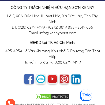
CÔNG TY TRÁCH NHIỆM HỮU HẠN SƠN KENNY
Lô F, KCN Đức Hòa III - Việt Hóa, Xã Đức Lập, Tỉnh Tây
Ninh
ĐT: (028) 6279 7499 - (0272) 3819 855 - 3819 856
Email: info@kennypaint.com
ĐĐKD tại TP. Hồ Chí Minh:
495-495A Lê Văn Khương, Khu phố 5, Phường Tân Thới
Hiệp
Tư vấn mở đại lý: (028) 6279 7499
Copyright © by KENNY PAINT CO.,LTD 2026 – All right reserved