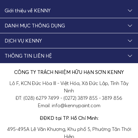
Giới thiệu về KENNY
DANH MỤC THÔNG DỤNG
DỊCH VỤ KENNY
THÔNG TIN LIÊN HỆ
CÔNG TY TRÁCH NHIỆM HỮU HẠN SƠN KENNY
Lô F, KCN Đức Hòa III - Việt Hóa, Xã Đức Lập, Tỉnh Tây
Ninh
ĐT: (028) 6279 7499 - (0272) 3819 855 - 3819 856
Email: info@kennypaint.com
ĐĐKD tại TP. Hồ Chí Minh:
495-495A Lê Văn Khương, Khu phố 5, Phường Tân Thới
Hiệp