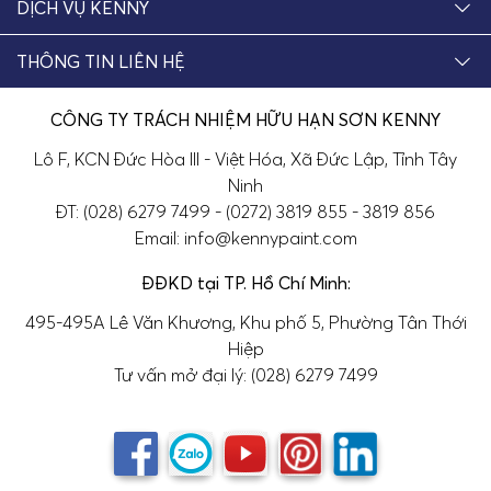
DỊCH VỤ KENNY
THÔNG TIN LIÊN HỆ
CÔNG TY TRÁCH NHIỆM HỮU HẠN SƠN KENNY
Lô F, KCN Đức Hòa III - Việt Hóa, Xã Đức Lập, Tỉnh Tây
Ninh
ĐT: (028) 6279 7499 - (0272) 3819 855 - 3819 856
Email: info@kennypaint.com
ĐĐKD tại TP. Hồ Chí Minh:
495-495A Lê Văn Khương, Khu phố 5, Phường Tân Thới
Hiệp
Tư vấn mở đại lý: (028) 6279 7499