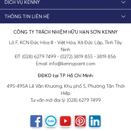
DỊCH VỤ KENNY
THÔNG TIN LIÊN HỆ
CÔNG TY TRÁCH NHIỆM HỮU HẠN SƠN KENNY
Lô F, KCN Đức Hòa III - Việt Hóa, Xã Đức Lập, Tỉnh Tây
Ninh
ĐT: (028) 6279 7499 - (0272) 3819 855 - 3819 856
Email: info@kennypaint.com
ĐĐKD tại TP. Hồ Chí Minh:
495-495A Lê Văn Khương, Khu phố 5, Phường Tân Thới
Hiệp
Tư vấn mở đại lý: (028) 6279 7499