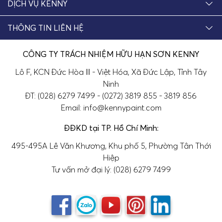
DỊCH VỤ KENNY
THÔNG TIN LIÊN HỆ
CÔNG TY TRÁCH NHIỆM HỮU HẠN SƠN KENNY
Lô F, KCN Đức Hòa III - Việt Hóa, Xã Đức Lập, Tỉnh Tây
Ninh
ĐT: (028) 6279 7499 - (0272) 3819 855 - 3819 856
Email: info@kennypaint.com
ĐĐKD tại TP. Hồ Chí Minh:
495-495A Lê Văn Khương, Khu phố 5, Phường Tân Thới
Hiệp
Tư vấn mở đại lý: (028) 6279 7499