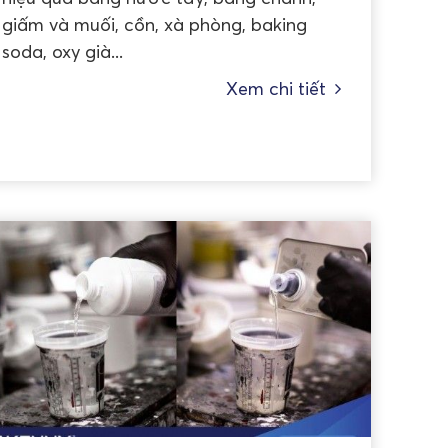
giấm và muối, cồn, xà phòng, baking
soda, oxy già...
Xem chi tiết