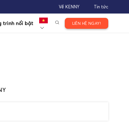
Về KENNY
Tin tức
 trình nổi bật
LIÊN HỆ NGAY!
NY