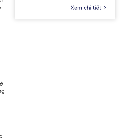
ạn
ó
Xem chi tiết
ở
ng
c