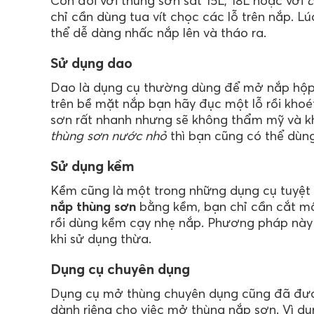
Còn đối với thùng sơn sắt 15L, 18L hoặc với
c
chỉ cần dùng tua vít chọc các lỗ trên nắp. Lú
thể dễ dàng nhấc nắp lên và tháo ra.
Sử dụng dao
Dao là dụng cụ thường dùng để mở nắp hộp 
trên bề mặt nắp bạn hãy đục một lỗ rồi kho
sơn rất nhanh nhưng sẽ không thẩm mỹ và kh
thùng sơn nước nhỏ
thì bạn cũng có thể dùn
Sử dụng kềm
Kềm cũng là một trong những dụng cụ tuyệt
nắp thùng sơn
bằng kềm, bạn chỉ cần cắt m
rồi dùng kềm cạy nhẹ nắp. Phương pháp này
khi sử dụng thừa.
Dụng cụ chuyên dụng
Dụng cụ mở thùng chuyên dụng cũng đã được
dành riêng cho việc mở thùng nắp sơn. Vì d