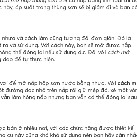
ách mở nắp thùng sơn 5 lít
có nắp bằng kim loại thì b
c này, áp suất trong thùng sơn sẽ bị giảm đi và bạn c
nhựa và cách làm cũng tương đối đơn giản. Đó là
ét ra và sử dụng. Với cách này, bạn sẽ mở được nắp
ông thể đóng lại nếu sử dụng dư. Đối với
cách mở
g dao để tự thực hiện.
 vời để mở nắp hộp sơn nước bằng nhựa. Với
cách m
ột đường dọc nhỏ trên nắp rồi giữ mép đó, xé một vò
 vẫn làm hỏng nắp nhưng bạn vẫn có thể đóng lại sau
 bán ở nhiều nơi, với các chức năng được thiết kế
ụng cụ này cũng khá khó sử dụng nên bạn hãy cân nhắ