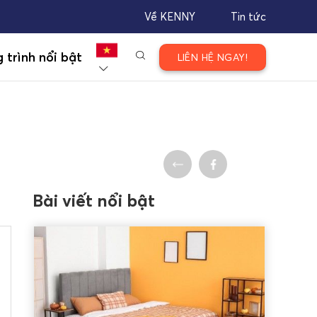
Về KENNY
Tin tức
 trình nổi bật
LIÊN HỆ NGAY!
Bài viết nổi bật