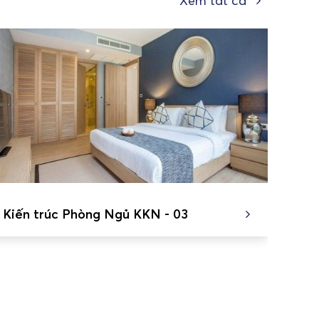
Xem tất cả
Kiến trúc Phòng Ngủ KKN - 03
Kiế