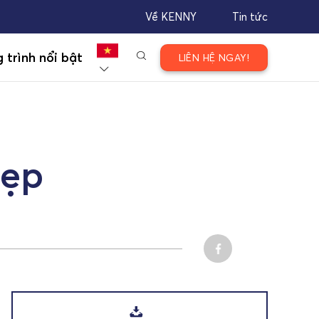
Về KENNY
Tin tức
 trình nổi bật
LIÊN HỆ NGAY!
đẹp