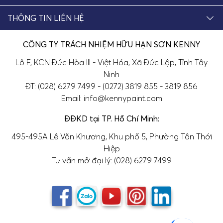
THÔNG TIN LIÊN HỆ
CÔNG TY TRÁCH NHIỆM HỮU HẠN SƠN KENNY
Lô F, KCN Đức Hòa III - Việt Hóa, Xã Đức Lập, Tỉnh Tây
Ninh
ĐT: (028) 6279 7499 - (0272) 3819 855 - 3819 856
Email: info@kennypaint.com
ĐĐKD tại TP. Hồ Chí Minh:
495-495A Lê Văn Khương, Khu phố 5, Phường Tân Thới
Hiệp
Tư vấn mở đại lý: (028) 6279 7499