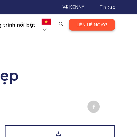
Về KENNY
Tin tức
 trình nổi bật
LIÊN HỆ NGAY!
đẹp