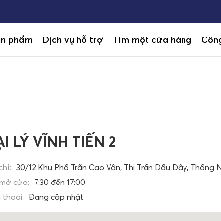
ản phẩm
Dịch vụ hỗ trợ
Tìm một cửa hàng
Công
I LÝ VĨNH TIẾN 2
chỉ:
30/12 Khu Phố Trần Cao Vân, Thị Trấn Dầu Dây, Thống N
 mở cửa:
7:30 đến 17:00
 thoại:
Đang cập nhật