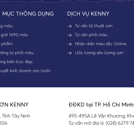
 MỤC THÔNG DỤNG
DỊCH VỤ KENNY
ng màu
Tư vấn kỹ thuật sơn
 giới 1490 màu
Tư vấn phối màu
n phẩm
Nhận diện màu sắc Online
ưởng tự phối màu
Ước lượng sản lượng sơn
ng kiến trúc đẹp
quyết kinh doanh sơn nước
SƠN KENNY
ĐĐKD tại TP. Hồ Chí Minh
, Tỉnh Tây Ninh
495-495A Lê Văn Khương, Khu
 856
Tư vấn mở đại lý: (028) 6279 