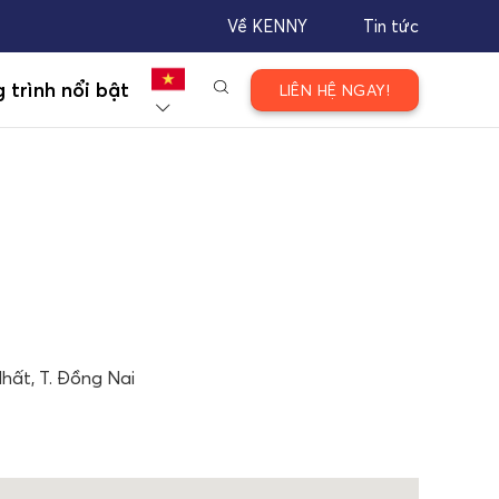
Về KENNY
Tin tức
 trình nổi bật
LIÊN HỆ NGAY!
hất, T. Đồng Nai