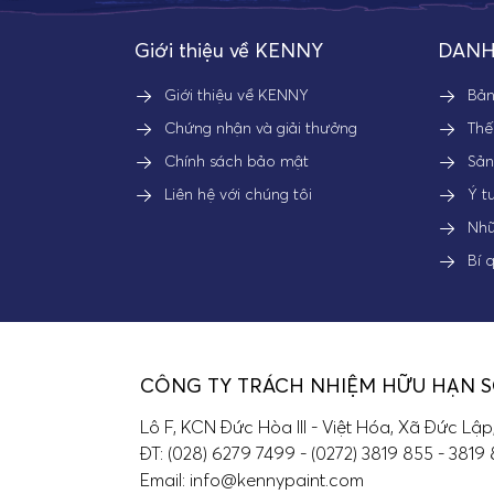
Giới thiệu về KENNY
DANH
Giới thiệu về KENNY
Bả
Chứng nhận và giải thưởng
Thế
Chính sách bảo mật
Sả
Liên hệ với chúng tôi
Ý t
Nhữ
Bí 
CÔNG TY TRÁCH NHIỆM HỮU HẠN 
Lô F, KCN Đức Hòa III - Việt Hóa, Xã Đức Lập
ĐT: (028) 6279 7499 - (0272) 3819 855 - 3819
Email: info@kennypaint.com