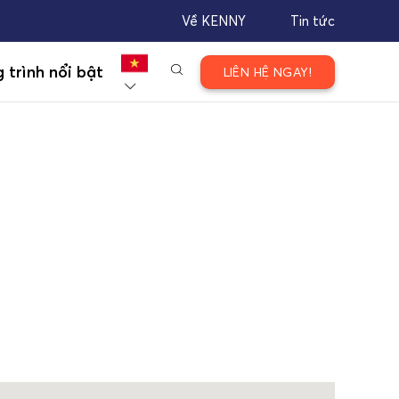
Về KENNY
Tin tức
 trình nổi bật
LIÊN HỆ NGAY!