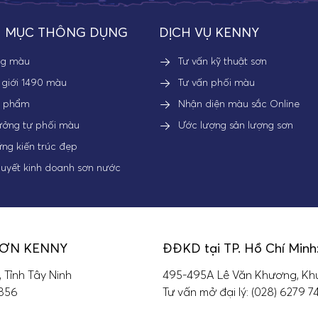
 MỤC THÔNG DỤNG
DỊCH VỤ KENNY
ng màu
Tư vấn kỹ thuật sơn
 giới 1490 màu
Tư vấn phối màu
n phẩm
Nhận diện màu sắc Online
ưởng tự phối màu
Ước lượng sản lượng sơn
ng kiến trúc đẹp
quyết kinh doanh sơn nước
SƠN KENNY
ĐĐKD tại TP. Hồ Chí Minh
, Tỉnh Tây Ninh
495-495A Lê Văn Khương, Khu
 856
Tư vấn mở đại lý: (028) 6279 