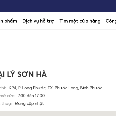
ản phẩm
Dịch vụ hỗ trợ
Tìm một cửa hàng
Công
ẠI LÝ SƠN HÀ
chỉ:
KP4, P. Long Phước, TX. Phước Long, Bình Phước
 mở cửa:
7:30 đến 17:00
 thoại:
Đang cập nhật