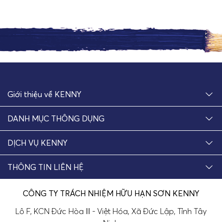
Giới thiệu về KENNY
DANH MỤC THÔNG DỤNG
DỊCH VỤ KENNY
THÔNG TIN LIÊN HỆ
CÔNG TY TRÁCH NHIỆM HỮU HẠN SƠN KENNY
Lô F, KCN Đức Hòa III - Việt Hóa, Xã Đức Lập, Tỉnh Tây