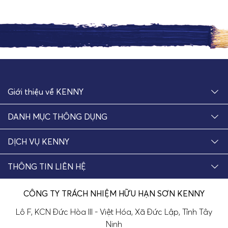
Giới thiệu về KENNY
DANH MỤC THÔNG DỤNG
DỊCH VỤ KENNY
THÔNG TIN LIÊN HỆ
CÔNG TY TRÁCH NHIỆM HỮU HẠN SƠN KENNY
Lô F, KCN Đức Hòa III - Việt Hóa, Xã Đức Lập, Tỉnh Tây
Ninh