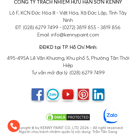
CÔNG TY TRÁCH NHIỆM HỮU HẠN SƠN KENNY
Lô F, KCN Đức Hòa III - Việt Hóa, Xã Đức Lập, Tỉnh Tây
Ninh
ĐT: (028) 6279 7499 - (0272) 3819 855 - 3819 856
Email: info@kennypaint.com
ĐĐKD tại TP. Hồ Chí Minh:
495-495A Lê Văn Khương, Khu phố 5, Phường Tân Thới
Hiệp
Tư vấn mở đại lý: (028) 6279 7499
Copyright © by KENNY PAINT CO.,LTD 2026 – All right reserved
Người chịu trách nhiệm quản lý nội dung: Trần Tấn Sang