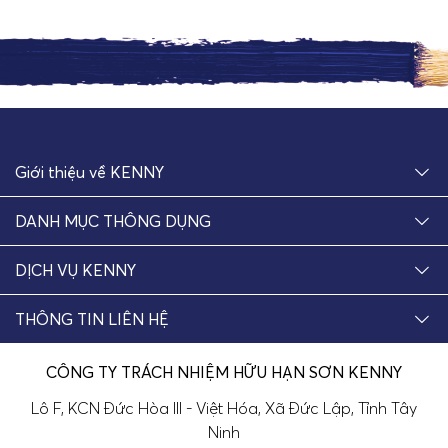
Giới thiệu về KENNY
DANH MỤC THÔNG DỤNG
DỊCH VỤ KENNY
THÔNG TIN LIÊN HỆ
CÔNG TY TRÁCH NHIỆM HỮU HẠN SƠN KENNY
Lô F, KCN Đức Hòa III - Việt Hóa, Xã Đức Lập, Tỉnh Tây
Ninh