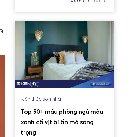
Xem chi tiết
ết
Kiến thức sơn nhà
Top 50+ mẫu phòng ngủ màu
xanh cổ vịt bí ẩn mà sang
trọng