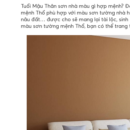
Tuổi Mậu Thân sơn nhà màu gì hợp mệnh? Đố
mệnh Thổ phù hợp với màu sơn tường nhà hò
nâu đất… được cho sẽ mang lại tài lộc, sinh k
màu sơn tường mệnh Thổ, bạn có thể trang t