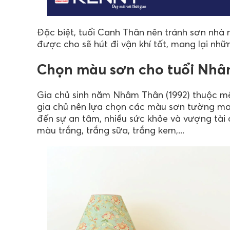
Đặc biệt, tuổi Canh Thân nên tránh sơn nhà m
được cho sẽ hút đi vận khí tốt, mang lại nhữn
Chọn màu sơn cho tuổi Nhâ
Gia chủ sinh năm Nhâm Thân (1992) thuộc mệ
gia chủ nên lựa chọn các màu sơn tường ma
đến sự an tâm, nhiều sức khỏe và vượng tài
màu trắng, trắng sữa, trắng kem,...