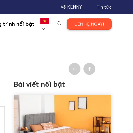
Về KENNY
Tin tức
 trình nổi bật
LIÊN HỆ NGAY!
Bài viết nổi bật