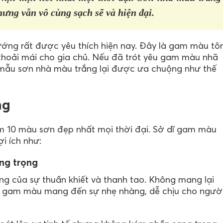
hưng vẫn vô cùng sạch sẽ và hiện đại.
ớng rất được yêu thích hiện nay. Đây là gam màu tô
 thoải mái cho gia chủ. Nếu đã trót yêu gam màu nhã
o mẫu sơn nhà màu trắng lại được ưa chuộng như thế
ng
m 10 màu sơn đẹp nhất mọi thời đại. Sở dĩ gam màu
i ích như:
ng trọng
g của sự thuần khiết và thanh tao. Không mang lại
à gam màu mang đến sự nhẹ nhàng, dễ chịu cho ngườ