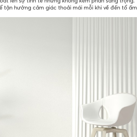
oát lên sự tinh tế nhưng không kém phần sang trọng.
 tận hưởng cảm giác thoải mái mỗi khi về đến tổ ấm