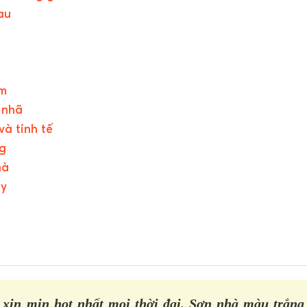
au
ắm
 nhã
và tinh tế
ng
hà
ủy
xịn mịn hot nhất mọi thời đại. Sơn nhà màu trắng