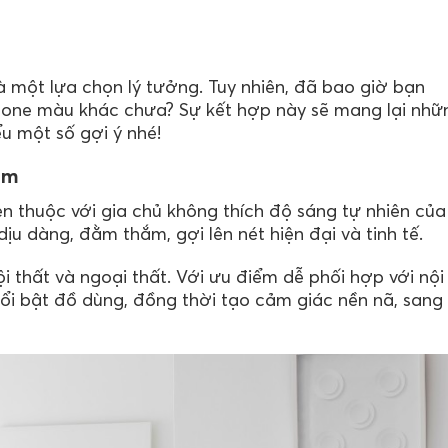
à một lựa chọn lý tưởng. Tuy nhiên, đã bao giờ bạn
 tone màu khác chưa? Sự kết hợp này sẽ mang lại nhữ
ểu một số gợi ý nhé!
ắm
n thuộc với gia chủ không thích độ sáng tự nhiên của
u dàng, đằm thắm, gợi lên nét hiện đại và tinh tế.
 thất và ngoại thất. Với ưu điểm dễ phối hợp với nội
nổi bật đồ dùng, đồng thời tạo cảm giác nền nã, sang