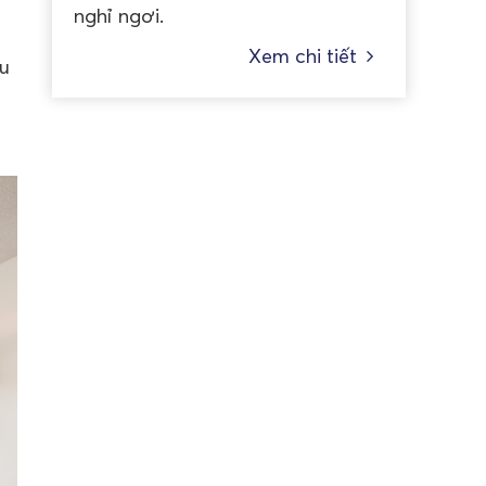
nghỉ ngơi.
Xem chi tiết
àu