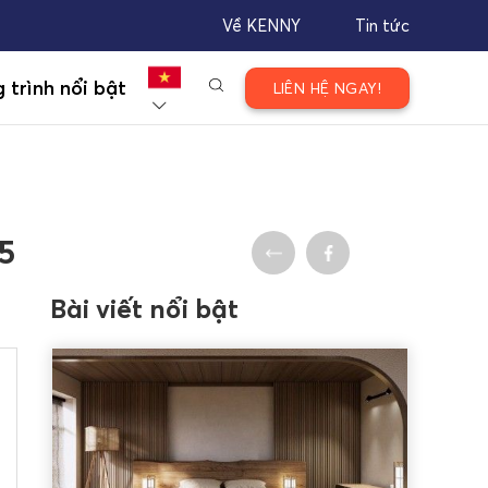
Về KENNY
Tin tức
 trình nổi bật
LIÊN HỆ NGAY!
5
Bài viết nổi bật