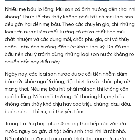
Nhiều mẹ bầu lo lắng: ​​Mùi sơn có ảnh hưởng đến thai nhi
không? Thực tế cho thấy không phải tất cả mọi loại sơn
đều gây hại đến mẹ bầu. Theo các chuyên gia, chỉ những
loại sơn nước kém chất lượng có chứa chất tạo mùi,
chất nhuộm và các dung môi, chất phụ gia, chì và thủy
ngân... gây ảnh hưởng đến sức khỏe thai kỳ. Do đó mẹ
bầu nên chú ý tránh dùng những loại sơn nước không rõ
nguồn gốc này điều này.
Ngày nay, các loại sơn nước được cải tiến nhằm đảm
bảo sức khỏe người dùng, đặc biệt là sức khỏe phụ nữ
mang thai. Nếu mẹ bầu hít phải mùi sơn thì không cần
quá lo lắng. Miễn môi trường đó thoáng khí, mẹ bầu
không cảm thấy khó chịu hay các triệu chứng: đau đầu,
buồn nôn… thì mẹ có thể yên tâm.
Trong trường hợp phụ nữ mang thai tiếp xúc với sơn
nước, nguy cơ gây dị tật bẩm sinh thai nhi là rất nhỏ.
Nếu nhà bạn đang trong quá trình thi công sơn nước,