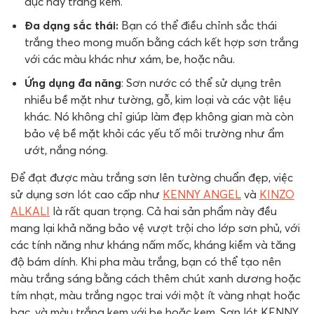
đục hay trắng kem.
Đa dạng sắc thái:
Bạn có thể điều chỉnh sắc thái
trắng theo mong muốn bằng cách kết hợp sơn trắng
với các màu khác như xám, be, hoặc nâu.
Ứng dụng đa năng
: Sơn nước có thể sử dụng trên
nhiều bề mặt như tường, gỗ, kim loại và các vật liệu
khác. Nó không chỉ giúp làm đẹp không gian mà còn
bảo vệ bề mặt khỏi các yếu tố môi trường như ẩm
ướt, nắng nóng.
Để đạt được màu trắng sơn lên tường chuẩn đẹp, việc
sử dụng sơn lót cao cấp như
KENNY ANGEL
và
KINZO
ALKALI
là rất quan trọng. Cả hai sản phẩm này đều
mang lại khả năng bảo vệ vượt trội cho lớp sơn phủ, với
các tính năng như kháng nấm mốc, kháng kiềm và tăng
độ bám dính. Khi pha màu trắng, bạn có thể tạo nên
màu trắng sáng bằng cách thêm chút xanh dương hoặc
tím nhạt, màu trắng ngọc trai với một ít vàng nhạt hoặc
bạc, và màu trắng kem với be hoặc kem. Sơn lót KENNY