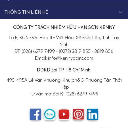
THÔNG TIN LIÊN HỆ
CÔNG TY TRÁCH NHIỆM HỮU HẠN SƠN KENNY
Lô F, KCN Đức Hòa III - Việt Hóa, Xã Đức Lập, Tỉnh Tây
Ninh
ĐT: (028) 6279 7499 - (0272) 3819 855 - 3819 856
Email: info@kennypaint.com
ĐĐKD tại TP. Hồ Chí Minh:
495-495A Lê Văn Khương, Khu phố 5, Phường Tân Thới
Hiệp
Tư vấn mở đại lý: (028) 6279 7499