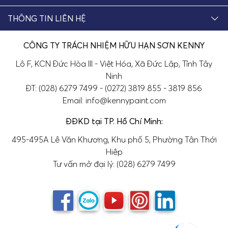
THÔNG TIN LIÊN HỆ
CÔNG TY TRÁCH NHIỆM HỮU HẠN SƠN KENNY
Lô F, KCN Đức Hòa III - Việt Hóa, Xã Đức Lập, Tỉnh Tây
Ninh
ĐT: (028) 6279 7499 - (0272) 3819 855 - 3819 856
Email: info@kennypaint.com
ĐĐKD tại TP. Hồ Chí Minh:
495-495A Lê Văn Khương, Khu phố 5, Phường Tân Thới
Hiệp
Tư vấn mở đại lý: (028) 6279 7499