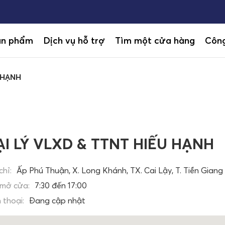
ản phẩm
Dịch vụ hỗ trợ
Tìm một cửa hàng
Công
 HẠNH
ẠI LÝ VLXD & TTNT HIẾU HẠNH
chỉ:
Ấp Phú Thuận, X. Long Khánh, TX. Cai Lậy, T. Tiền Giang
 mở cửa:
7:30 đến 17:00
 thoại:
Đang cập nhật