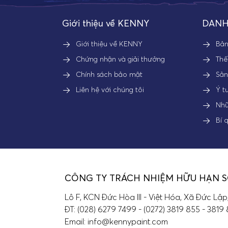
Giới thiệu về KENNY
DANH
Giới thiệu về KENNY
Bả
Chứng nhận và giải thưởng
Thế
Chính sách bảo mật
Sả
Liên hệ với chúng tôi
Ý t
Nhữ
Bí 
CÔNG TY TRÁCH NHIỆM HỮU HẠN 
Lô F, KCN Đức Hòa III - Việt Hóa, Xã Đức Lập
ĐT: (028) 6279 7499 - (0272) 3819 855 - 3819
Email: info@kennypaint.com