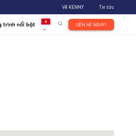
Về KENNY
Tin tức
 trình nổi bật
LIÊN HỆ NGAY!