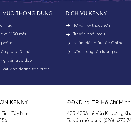
 MỤC THÔNG DỤNG
DỊCH VỤ KENNY
ng màu
Tư vấn kỹ thuật sơn
 giới 1490 màu
Tư vấn phối màu
n phẩm
Nhận diện màu sắc Online
ưởng tự phối màu
Ước lượng sản lượng sơn
ng kiến trúc đẹp
quyết kinh doanh sơn nước
SƠN KENNY
ĐĐKD tại TP. Hồ Chí Minh
, Tỉnh Tây Ninh
495-495A Lê Văn Khương, Khu
 856
Tư vấn mở đại lý: (028) 6279 