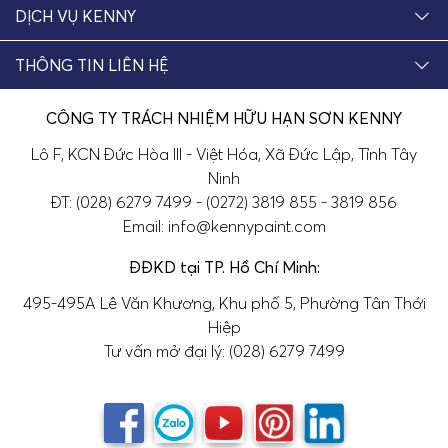
DỊCH VỤ KENNY
THÔNG TIN LIÊN HỆ
CÔNG TY TRÁCH NHIỆM HỮU HẠN SƠN KENNY
Lô F, KCN Đức Hòa III - Việt Hóa, Xã Đức Lập, Tỉnh Tây
Ninh
ĐT: (028) 6279 7499 - (0272) 3819 855 - 3819 856
Email: info@kennypaint.com
ĐĐKD tại TP. Hồ Chí Minh:
495-495A Lê Văn Khương, Khu phố 5, Phường Tân Thới
Hiệp
Tư vấn mở đại lý: (028) 6279 7499