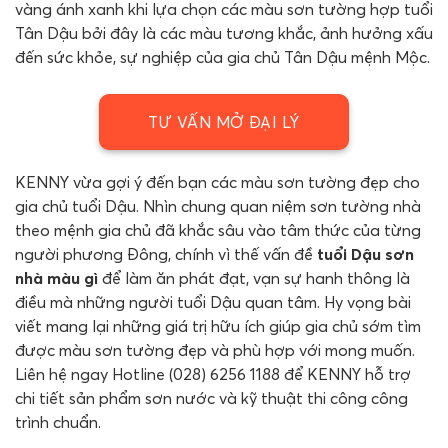
vàng ánh xanh khi lựa chọn các màu sơn tường hợp tuổi
Tân Dậu bởi đây là các màu tương khắc, ảnh hưởng xấu
đến sức khỏe, sự nghiệp của gia chủ Tân Dậu mệnh Mộc.
TƯ VẤN MỞ ĐẠI LÝ
KENNY vừa gợi ý đến bạn các màu sơn tường đẹp cho
gia chủ tuổi Dậu. Nhìn chung quan niệm sơn tường nhà
theo mệnh gia chủ đã khắc sâu vào tâm thức của từng
người phương Đông, chính vì thế vấn đề
tuổi Dậu sơn
nhà màu gì
để làm ăn phát đạt, vạn sự hanh thông là
điều mà những người tuổi Dậu quan tâm. Hy vọng bài
viết mang lại những giá trị hữu ích giúp gia chủ sớm tìm
được màu sơn tường đẹp và phù hợp với mong muốn.
Liên hệ ngay Hotline (028) 6256 1188 để KENNY hỗ trợ
chi tiết sản phẩm sơn nước và kỹ thuật thi công công
trình chuẩn.