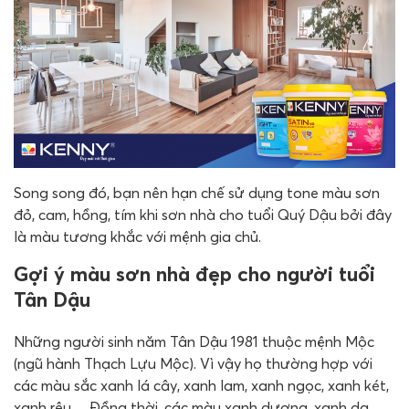
Song song đó, bạn nên hạn chế sử dụng tone màu sơn
đỏ, cam, hồng, tím khi sơn nhà cho tuổi Quý Dậu bởi đây
là màu tương khắc với mệnh gia chủ.
Gợi ý màu sơn nhà đẹp cho người tuổi
Tân Dậu
Những người sinh năm Tân Dậu 1981 thuộc mệnh Mộc
(ngũ hành Thạch Lựu Mộc). Vì vậy họ thường hợp với
các màu sắc xanh lá cây, xanh lam, xanh ngọc, xanh két,
xanh rêu,... Đồng thời, các màu xanh dương, xanh da