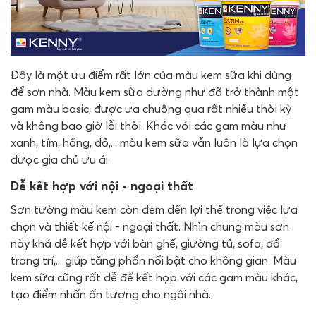
Đây là một ưu điểm rất lớn của màu kem sữa khi dùng
để sơn nhà. Màu kem sữa dường như đã trở thành một
gam màu basic, được ưa chuộng qua rất nhiều thời kỳ
và không bao giờ lỗi thời. Khác với các gam màu như
xanh, tím, hồng, đỏ,... màu kem sữa vẫn luôn là lựa chọn
được gia chủ ưu ái.
Dễ kết hợp với nội - ngoại thất
Sơn tường màu kem còn đem đến lợi thế trong việc lựa
chọn và thiết kế nội - ngoại thất. Nhìn chung màu sơn
này khá dễ kết hợp với bàn ghế, giường tủ, sofa, đồ
trang trí,... giúp tăng phần nổi bật cho không gian. Màu
kem sữa cũng rất dễ để kết hợp với các gam màu khác,
tạo điểm nhấn ấn tượng cho ngôi nhà.