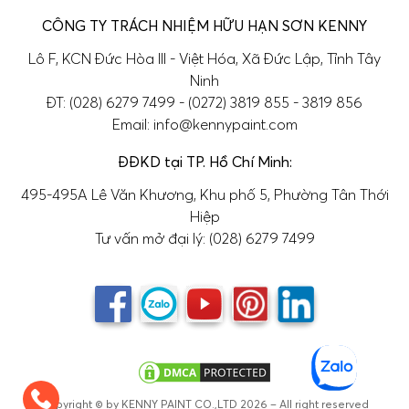
CÔNG TY TRÁCH NHIỆM HỮU HẠN SƠN KENNY
Lô F, KCN Đức Hòa III - Việt Hóa, Xã Đức Lập, Tỉnh Tây
Ninh
ĐT: (028) 6279 7499 - (0272) 3819 855 - 3819 856
Email: info@kennypaint.com
ĐĐKD tại TP. Hồ Chí Minh:
495-495A Lê Văn Khương, Khu phố 5, Phường Tân Thới
Hiệp
Tư vấn mở đại lý: (028) 6279 7499
Copyright © by KENNY PAINT CO.,LTD 2026 – All right reserved