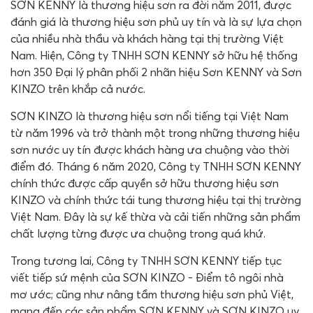
SƠN KENNY là thương hiệu sơn ra đời năm 2011, được
đánh giá là thương hiệu sơn phủ uy tín và là sự lựa chọn
của nhiều nhà thầu và khách hàng tại thị trường Việt
Nam. Hiện, Công ty TNHH SƠN KENNY sở hữu hệ thống
hơn 350 Đại lý phân phối 2 nhãn hiệu Sơn KENNY và Sơn
KINZO trên khắp cả nước.
SƠN KINZO là thương hiệu sơn nổi tiếng tại Việt Nam
từ năm 1996 và trở thành một trong những thương hiệu
sơn nước uy tín được khách hàng ưa chuộng vào thời
điểm đó. Tháng 6 năm 2020, Công ty TNHH SƠN KENNY
chính thức được cấp quyền sở hữu thương hiệu sơn
KINZO và chính thức tái tung thương hiệu tại thị trường
Việt Nam. Đây là sự kế thừa và cải tiến những sản phẩm
chất lượng từng được ưa chuộng trong quá khứ.
Trong tương lai, Công ty TNHH SƠN KENNY tiếp tục
viết tiếp sứ mệnh của SƠN KINZO - Điểm tô ngôi nhà
mơ ước; cũng như nâng tầm thương hiệu sơn phủ Việt,
mang đến các sản phẩm SƠN KENNY và SƠN KINZO uy