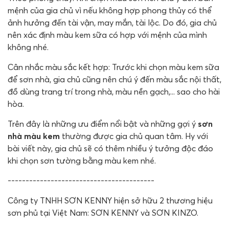
mệnh của gia chủ vì nếu không hợp phong thủy có thể
ảnh hưởng đến tài vận, may mắn, tài lộc. Do đó, gia chủ
nên xác định màu kem sữa có hợp với mệnh của mình
không nhé.
Cân nhắc màu sắc kết hợp: Trước khi chọn màu kem sữa
để sơn nhà, gia chủ cũng nên chú ý đến màu sắc nội thất,
đồ dùng trang trí trong nhà, màu nền gạch,... sao cho hài
hòa.
Trên đây là những ưu điểm nổi bật và những gợi ý
sơn
nhà màu kem
thường được gia chủ quan tâm. Hy với
bài viết này, gia chủ sẽ có thêm nhiều ý tưởng độc đáo
khi chọn sơn tường bằng màu kem nhé.
-----------------------------------------
Công ty TNHH SƠN KENNY hiện sở hữu 2 thương hiệu
sơn phủ tại Việt Nam: SƠN KENNY và SƠN KINZO.