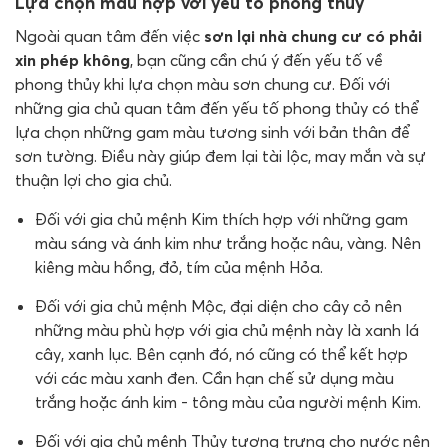
Lựa chọn màu hợp với yếu tố phong thủy
Ngoài quan tâm đến việc
sơn lại nhà chung cư có phải
xin phép không
, bạn cũng cần chú ý đến yếu tố về
phong thủy khi lựa chọn màu sơn chung cư. Đối với
những gia chủ quan tâm đến yếu tố phong thủy có thể
lựa chọn những gam màu tương sinh với bản thân để
sơn tường. Điều này giúp đem lại tài lộc, may mắn và sự
thuận lợi cho gia chủ.
Đối với gia chủ mệnh Kim thích hợp với những gam
màu sáng và ánh kim như trắng hoặc nâu, vàng. Nên
kiêng màu hồng, đỏ, tím của mệnh Hỏa.
Đối với gia chủ mệnh Mộc, đại diện cho cây cỏ nên
những màu phù hợp với gia chủ mệnh này là xanh lá
cây, xanh lục. Bên cạnh đó, nó cũng có thể kết hợp
với các màu xanh đen. Cần hạn chế sử dụng màu
trắng hoặc ánh kim - tông màu của người mệnh Kim.
Đối với gia chủ mệnh Thủy tượng trưng cho nước nên