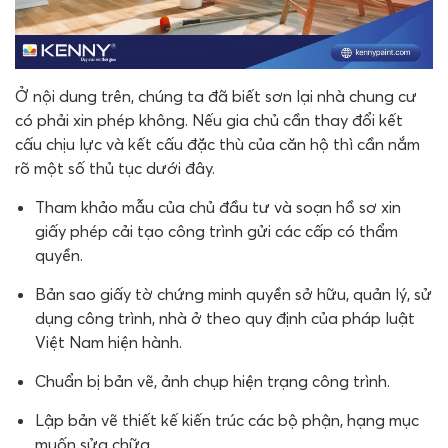
Ở nội dung trên, chúng ta đã biết sơn lại nhà chung cư
có phải xin phép không. Nếu gia chủ cần thay đổi kết
cấu chịu lực và kết cấu đặc thù của căn hộ thì cần nắm
rõ một số thủ tục dưới đây.
Tham khảo mẫu của chủ đầu tư và soạn hồ sơ xin
giấy phép cải tạo công trình gửi các cấp có thẩm
quyền.
Bản sao giấy tờ chứng minh quyền sở hữu, quản lý, sử
dụng công trình, nhà ở theo quy định của pháp luật
Việt Nam hiện hành.
Chuẩn bị bản vẽ, ảnh chụp hiện trạng công trình.
Lập bản vẽ thiết kế kiến ​​trúc các bộ phận, hạng mục
muốn sửa chữa.