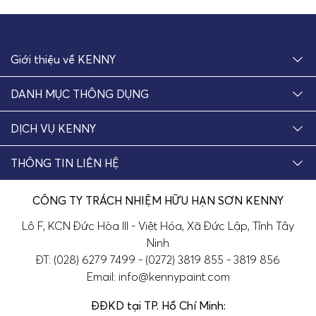
Giới thiệu về KENNY
DANH MỤC THÔNG DỤNG
DỊCH VỤ KENNY
THÔNG TIN LIÊN HỆ
CÔNG TY TRÁCH NHIỆM HỮU HẠN SƠN KENNY
Lô F, KCN Đức Hòa III - Việt Hóa, Xã Đức Lập, Tỉnh Tây
Ninh
ĐT: (028) 6279 7499 - (0272) 3819 855 - 3819 856
Email: info@kennypaint.com
ĐĐKD tại TP. Hồ Chí Minh: