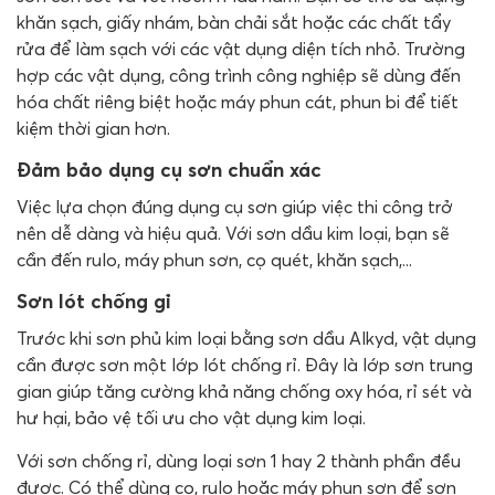
khăn sạch, giấy nhám, bàn chải sắt hoặc các chất tẩy
rửa để làm sạch với các vật dụng diện tích nhỏ. Trường
hợp các vật dụng, công trình công nghiệp sẽ dùng đến
hóa chất riêng biệt hoặc máy phun cát, phun bi để tiết
kiệm thời gian hơn.
Đảm bảo dụng cụ sơn chuẩn xác
Việc lựa chọn đúng dụng cụ sơn giúp việc thi công trở
nên dễ dàng và hiệu quả. Với sơn dầu kim loại, bạn sẽ
cần đến rulo, máy phun sơn, cọ quét, khăn sạch,...
Sơn lót chống gỉ
Trước khi sơn phủ kim loại bằng sơn dầu Alkyd, vật dụng
cần được sơn một lớp lót chống rỉ. Đây là lớp sơn trung
gian giúp tăng cường khả năng chống oxy hóa, rỉ sét và
hư hại, bảo vệ tối ưu cho vật dụng kim loại.
Với sơn chống rỉ, dùng loại sơn 1 hay 2 thành phần đều
được. Có thể dùng cọ, rulo hoặc máy phun sơn để sơn