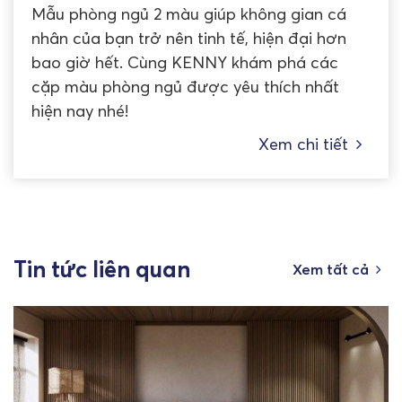
Mẫu phòng ngủ 2 màu giúp không gian cá
nhân của bạn trở nên tinh tế, hiện đại hơn
bao giờ hết. Cùng KENNY khám phá các
cặp màu phòng ngủ được yêu thích nhất
hiện nay nhé!
Xem chi tiết
Tin tức liên quan
Xem tất cả