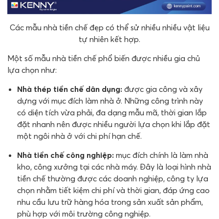
Các mẫu nhà tiền chế đẹp có thể sử nhiều nhiều vật liệu
tự nhiên kết hợp.
Một số mẫu nhà tiền chế phổ biến được nhiều gia chủ
lựa chọn như:
Nhà thép tiền chế dân dụng:
được gia công và xây
dựng với mục đích làm nhà ở. Những công trình này
có diện tích vừa phải, đa dạng mẫu mã, thời gian lắp
đặt nhanh nên được nhiều người lựa chọn khi lắp đặt
một ngôi nhà ở với chi phí hạn chế.
Nhà tiền chế công nghiệp:
mục đích chính là làm nhà
kho, công xưởng tại các nhà máy. Đây là loại hình nhà
tiền chế thường được các doanh nghiệp, công ty lựa
chọn nhằm tiết kiệm chi phí và thời gian, đáp ứng cao
nhu cầu lưu trữ hàng hóa trong sản xuất sản phẩm,
phù hợp với môi trường công nghiệp.