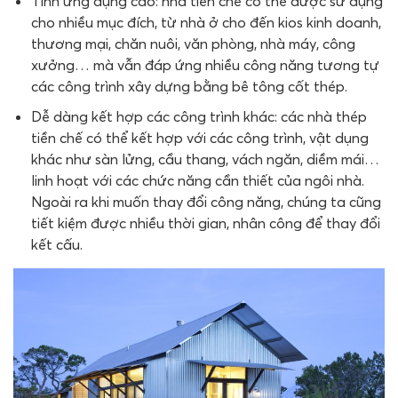
Tính ứng dụng cao: nhà tiền chế có thể được sử dụng
cho nhiều mục đích, từ nhà ở cho đến kios kinh doanh,
thương mại, chăn nuôi, văn phòng, nhà máy, công
xưởng… mà vẫn đáp ứng nhiều công năng tương tự
các công trình xây dựng bằng bê tông cốt thép.
Dễ dàng kết hợp các công trình khác: các nhà thép
tiền chế có thể kết hợp với các công trình, vật dụng
khác như sàn lửng, cầu thang, vách ngăn, diềm mái…
linh hoạt với các chức năng cần thiết của ngôi nhà.
Ngoài ra khi muốn thay đổi công năng, chúng ta cũng
tiết kiệm được nhiều thời gian, nhân công để thay đổi
kết cấu.