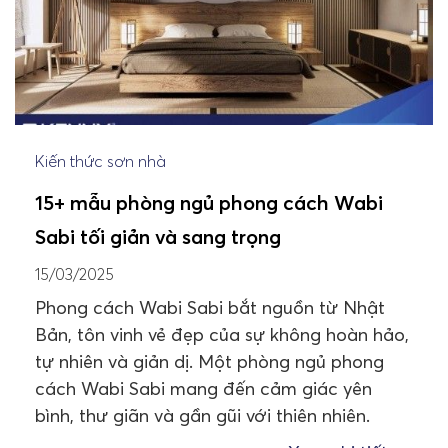
Kiến thức sơn nhà
15+ mẫu phòng ngủ phong cách Wabi
Sabi tối giản và sang trọng
15/03/2025
Phong cách Wabi Sabi bắt nguồn từ Nhật
Bản, tôn vinh vẻ đẹp của sự không hoàn hảo,
tự nhiên và giản dị. Một phòng ngủ phong
cách Wabi Sabi mang đến cảm giác yên
bình, thư giãn và gần gũi với thiên nhiên.