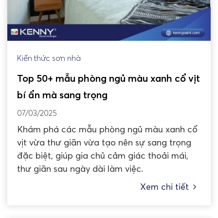
Kiến thức sơn nhà
Top 50+ mẫu phòng ngủ màu xanh cổ vịt
bí ẩn mà sang trọng
07/03/2025
Khám phá các mẫu phòng ngủ màu xanh cổ
vịt vừa thư giãn vừa tạo nên sự sang trọng
đặc biệt, giúp gia chủ cảm giác thoải mái,
thư giãn sau ngày dài làm việc.
Xem chi tiết