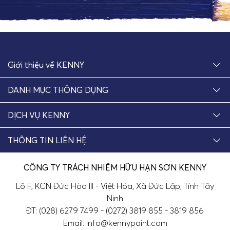
Giới thiệu về KENNY
DANH MỤC THÔNG DỤNG
DỊCH VỤ KENNY
THÔNG TIN LIÊN HỆ
CÔNG TY TRÁCH NHIỆM HỮU HẠN SƠN KENNY
Lô F, KCN Đức Hòa III - Việt Hóa, Xã Đức Lập, Tỉnh Tây
Ninh
ĐT: (028) 6279 7499 - (0272) 3819 855 - 3819 856
Email: info@kennypaint.com