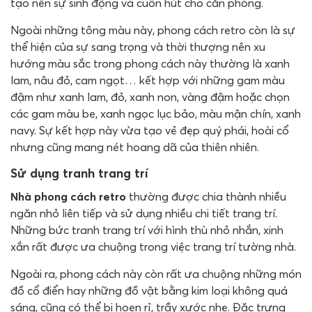
tạo nên sự sinh động và cuốn hút cho căn phòng.
Ngoài những tông màu này, phong cách retro còn là sự
thể hiện của sự sang trọng và thời thượng nên xu
hướng màu sắc trong phong cách này thường là xanh
lam, nâu đỏ, cam ngọt… kết hợp với những gam màu
đậm như xanh lam, đỏ, xanh non, vàng đậm hoặc chọn
các gam màu be, xanh ngọc lục bảo, màu mận chín, xanh
navy. Sự kết hợp này vừa tạo vẻ đẹp quý phái, hoài cổ
nhưng cũng mang nét hoang dã của thiên nhiên.
Sử dụng tranh trang trí
Nhà phong cách retro
thường được chia thành nhiều
ngăn nhỏ liên tiếp và sử dụng nhiều chi tiết trang trí.
Những bức tranh trang trí với hình thù nhỏ nhắn, xinh
xắn rất được ưa chuộng trong việc trang trí tường nhà.
Ngoài ra, phong cách này còn rất ưa chuộng những món
đồ cổ điển hay những đồ vật bằng kim loại không quá
sáng, cũng có thể bị hoen rỉ, trầy xước nhẹ. Đặc trưng