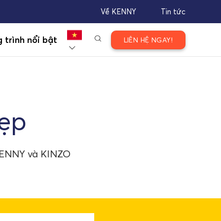
Về KENNY
Tin tức
 trình nổi bật
LIÊN HỆ NGAY!
đẹp
KENNY và KINZO