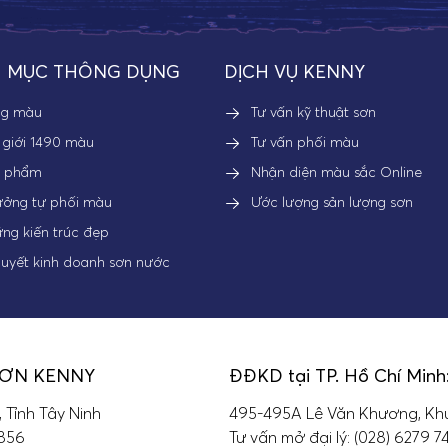
 MỤC THÔNG DỤNG
DỊCH VỤ KENNY
ng màu
Tư vấn kỹ thuật sơn
 giới 1490 màu
Tư vấn phối màu
n phẩm
Nhận diện màu sắc Online
ưởng tự phối màu
Ước lượng sản lượng sơn
ng kiến trúc đẹp
quyết kinh doanh sơn nước
SƠN KENNY
ĐĐKD tại TP. Hồ Chí Minh
, Tỉnh Tây Ninh
495-495A Lê Văn Khương, Khu
 856
Tư vấn mở đại lý: (028) 6279 