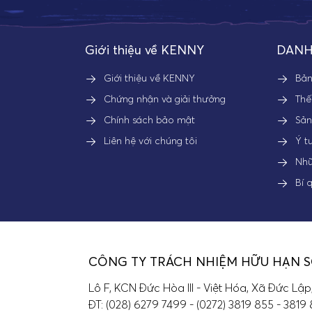
Giới thiệu về KENNY
DANH
Giới thiệu về KENNY
Bả
Chứng nhận và giải thưởng
Thế
Chính sách bảo mật
Sả
Liên hệ với chúng tôi
Ý t
Nhữ
Bí 
CÔNG TY TRÁCH NHIỆM HỮU HẠN 
Lô F, KCN Đức Hòa III - Việt Hóa, Xã Đức Lập
ĐT: (028) 6279 7499 - (0272) 3819 855 - 3819