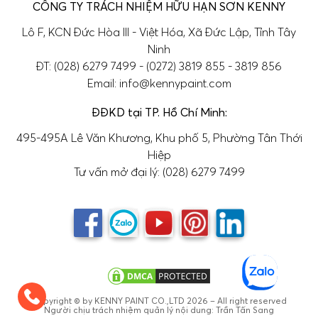
CÔNG TY TRÁCH NHIỆM HỮU HẠN SƠN KENNY
Lô F, KCN Đức Hòa III - Việt Hóa, Xã Đức Lập, Tỉnh Tây
Ninh
ĐT: (028) 6279 7499 - (0272) 3819 855 - 3819 856
Email: info@kennypaint.com
ĐĐKD tại TP. Hồ Chí Minh:
495-495A Lê Văn Khương, Khu phố 5, Phường Tân Thới
Hiệp
Tư vấn mở đại lý: (028) 6279 7499
Copyright © by KENNY PAINT CO.,LTD 2026 – All right reserved
Người chịu trách nhiệm quản lý nội dung: Trần Tấn Sang