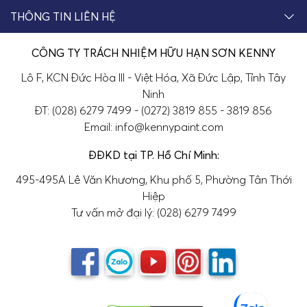
THÔNG TIN LIÊN HỆ
CÔNG TY TRÁCH NHIỆM HỮU HẠN SƠN KENNY
Lô F, KCN Đức Hòa III - Việt Hóa, Xã Đức Lập, Tỉnh Tây
Ninh
ĐT: (028) 6279 7499 - (0272) 3819 855 - 3819 856
Email: info@kennypaint.com
ĐĐKD tại TP. Hồ Chí Minh:
495-495A Lê Văn Khương, Khu phố 5, Phường Tân Thới
Hiệp
Tư vấn mở đại lý: (028) 6279 7499