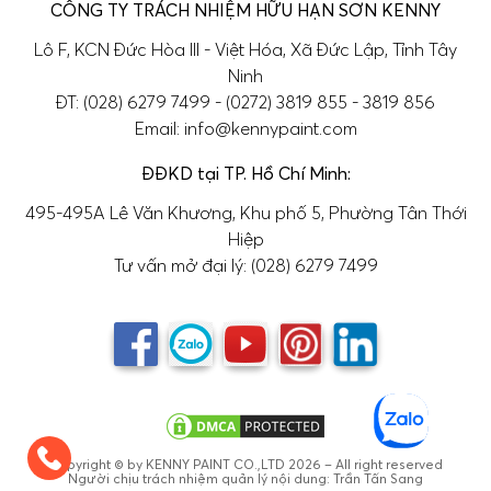
CÔNG TY TRÁCH NHIỆM HỮU HẠN SƠN KENNY
Lô F, KCN Đức Hòa III - Việt Hóa, Xã Đức Lập, Tỉnh Tây
Ninh
ĐT: (028) 6279 7499 - (0272) 3819 855 - 3819 856
Email: info@kennypaint.com
ĐĐKD tại TP. Hồ Chí Minh:
495-495A Lê Văn Khương, Khu phố 5, Phường Tân Thới
Hiệp
Tư vấn mở đại lý: (028) 6279 7499
Copyright © by KENNY PAINT CO.,LTD 2026 – All right reserved
Người chịu trách nhiệm quản lý nội dung: Trần Tấn Sang