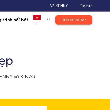
Về KENNY
Tin tức
 trình nổi bật
LIÊN HỆ NGAY!
đẹp
KENNY và KINZO