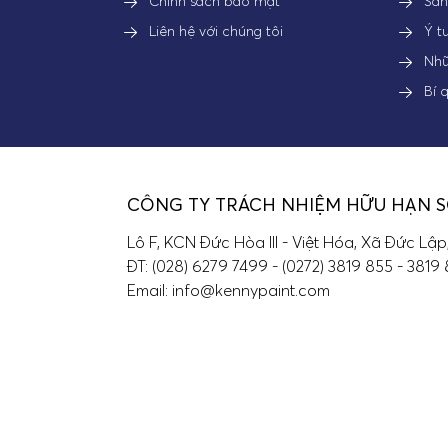
Chính sách bảo mật
Sả
Liên hệ với chúng tôi
Ý t
Nhữ
Bí 
CÔNG TY TRÁCH NHIỆM HỮU HẠN 
Lô F, KCN Đức Hòa III - Việt Hóa, Xã Đức Lập
ĐT: (028) 6279 7499 - (0272) 3819 855 - 3819
Email: info@kennypaint.com