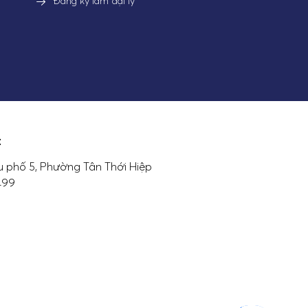
Đăng ký làm đại lý
:
 phố 5, Phường Tân Thới Hiệp
7499