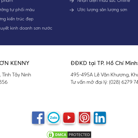
n phẩm
Nhận diện màu sắc Online
ưởng tự phối màu
Ước lượng sản lượng sơn
ng kiến trúc đẹp
quyết kinh doanh sơn nước
SƠN KENNY
ĐĐKD tại TP. Hồ Chí Minh
, Tỉnh Tây Ninh
495-495A Lê Văn Khương, Khu
 856
Tư vấn mở đại lý: (028) 6279 